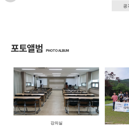
경
안
공
변
포
내
관
토
광
앨
포토앨범
PHOTO ALBUM
범
강의실