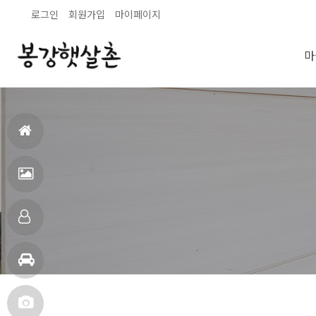
로그인
회원가입
마이페이지
마
홈
으
펜
로
션
객
전
실
주