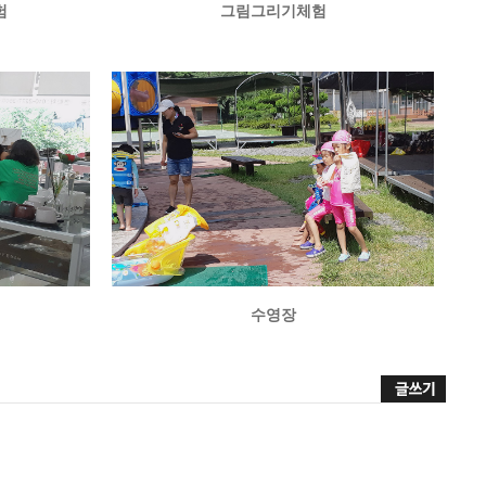
험
그림그리기체험
수영장