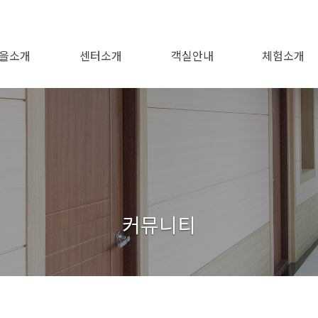
을소개
센터소개
객실안내
체험소개
봉강권역
오시는길
봉강햇살촌
이용안내
편의시설
1번~5번방
전체보기
백운산
형제봉
비봉산
도솔봉
커뮤니티