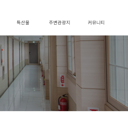
특산물
주변관광지
커뮤니티
공지사항
이용후기
이용문의
포토앨범